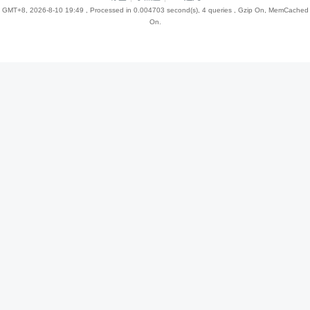
GMT+8, 2026-8-10 19:49
, Processed in 0.004703 second(s), 4 queries , Gzip On, MemCached
On.
趣
儿