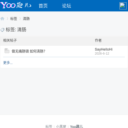
首页
论坛
标签
清肠
标签: 清肠
相关帖子
作者
Yo
›
›
SayHelloHi
做无痛肠镜 如何清肠？
2026-6-12
更多...
o
标签
|
小黑屋
|
Yoo趣儿