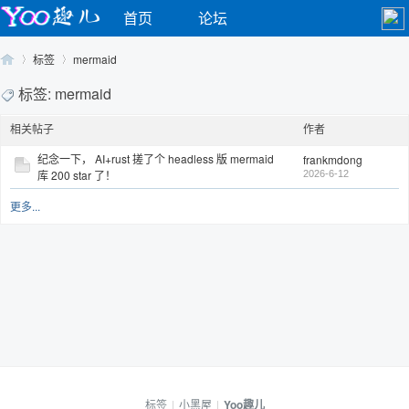
首页
论坛
标签
mermaid
标签: mermaid
相关帖子
作者
Yo
›
›
纪念一下， AI+rust 搓了个 headless 版 mermaid
frankmdong
库 200 star 了！
2026-6-12
更多...
o
标签
|
小黑屋
|
Yoo趣儿