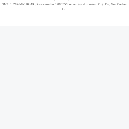
GMT+8, 2026-8-8 09:49
, Processed in 0.005353 second(s), 4 queries , Gzip On, MemCached
On.
趣
儿