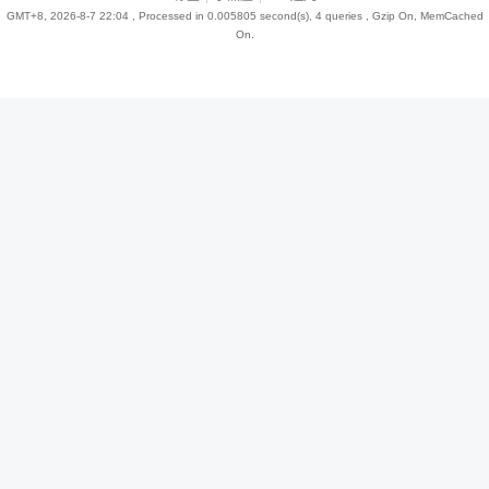
GMT+8, 2026-8-7 22:04
, Processed in 0.005805 second(s), 4 queries , Gzip On, MemCached
On.
趣
儿