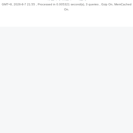
GMT+8, 2026-8-7 21:55
, Processed in 0.005321 second(s), 3 queries , Gzip On, MemCached
On.
趣
儿