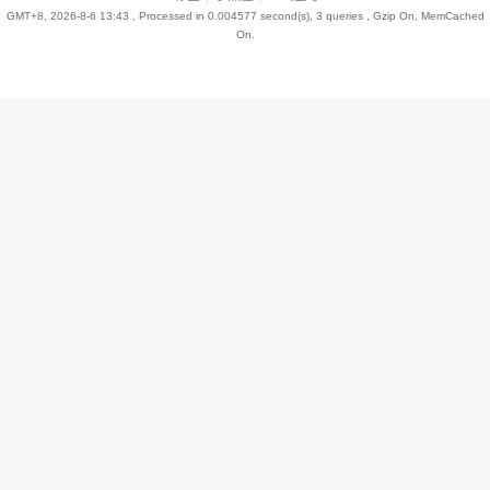
GMT+8, 2026-8-6 13:43
, Processed in 0.004577 second(s), 3 queries , Gzip On, MemCached
On.
趣
儿