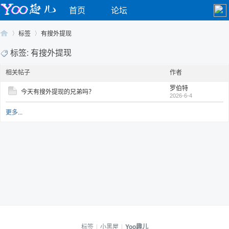
首页
论坛
标签
有搜外提现
标签: 有搜外提现
相关帖子
作者
Yo
›
›
罗伯特
今天有搜外提现的兄弟吗？
2026-6-4
更多...
o
标签
|
小黑屋
|
Yoo趣儿