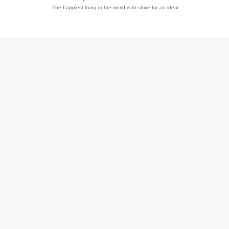
The happiest thing in the world is to strive for an ideal.
趣
儿