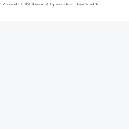
3
, Processed in 0.005180 second(s), 4 queries , Gzip On, MemCached On.