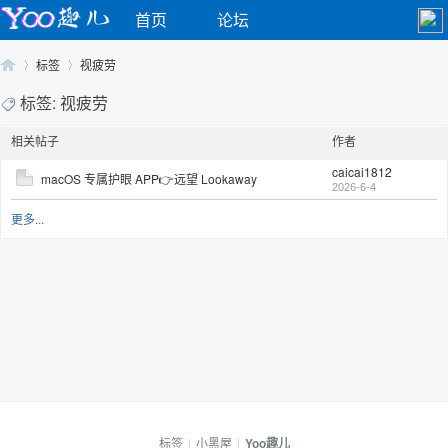
首页
论坛
标签
视疲劳
标签: 视疲劳
相关帖子
作者
Yo
›
›
caicai1812
macOS 专属护眼 APP👉远望 Lookaway
2026-6-4
更多...
o
标签
|
小黑屋
|
Yoo趣儿