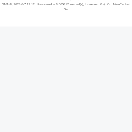
GMT+8, 2026-8-7 17:12
, Processed in 0.005112 second(s), 4 queries , Gzip On, MemCached
On.
趣
儿