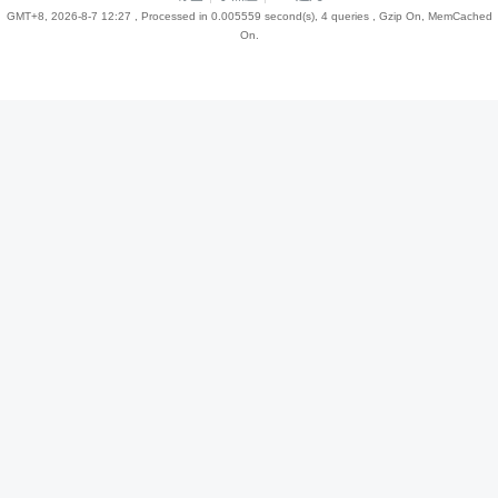
GMT+8, 2026-8-7 12:27
, Processed in 0.005559 second(s), 4 queries , Gzip On, MemCached
On.
趣
儿