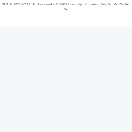
GMT+8, 2026-8-7 12:19
, Processed in 0.006321 second(s), 4 queries , Gzip On, MemCached
On.
趣
儿