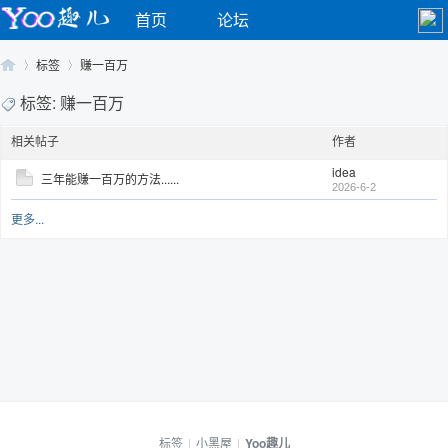
首页
论坛
标签
赚一百万
标签: 赚一百万
相关帖子
作者
Yo
›
›
idea
三年能赚一百万的方法......
2026-6-2
更多...
o
标签
|
小黑屋
|
Yoo趣儿