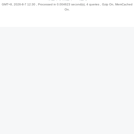
GMT+8, 2026-8-7 12:30
, Processed in 0.004623 second(s), 4 queries , Gzip On, MemCached
On.
趣
儿