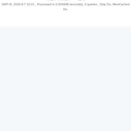
GMT+8, 2026-8-7 10:21
, Processed in 0.004698 second(s), 3 queries , Gzip On, MemCached
On.
趣
儿