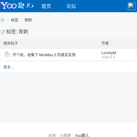
首页
论坛
标签
背刺
标签: 背刺
相关帖子
作者
Yo
›
›
LonelyM
开个贴，收集下 MiniMax 3 的真实反馈
2026-6-1
更多...
o
标签
|
小黑屋
|
Yoo趣儿