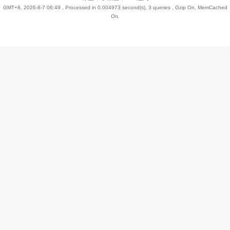
GMT+8, 2026-8-7 06:49
, Processed in 0.004973 second(s), 3 queries , Gzip On, MemCached
On.
趣
儿