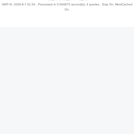
GMT+8, 2026-8-7 01:54
, Processed in 0.004875 second(s), 4 queries , Gzip On, MemCached
On.
趣
儿