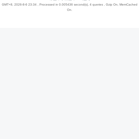
GMT+8, 2026-8-6 23:34
, Processed in 0.005436 second(s), 4 queries , Gzip On, MemCached
On.
趣
儿