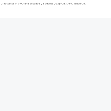
0
, Processed in 0.004343 second(s), 3 queries , Gzip On, MemCached On.