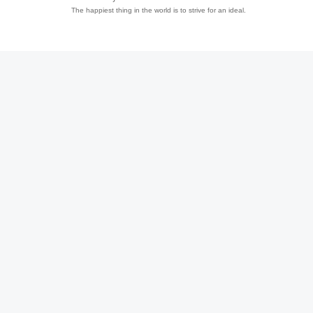
The happiest thing in the world is to strive for an ideal.
趣
儿