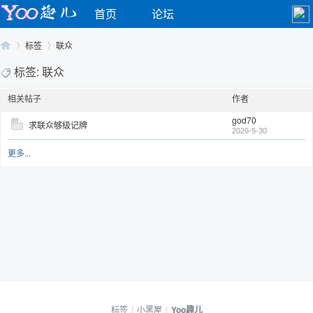
首页
论坛
标签
联众
标签: 联众
相关帖子
作者
Yo
›
›
god70
求联众够级记牌
2026-5-30
更多...
o
标签
|
小黑屋
|
Yoo趣儿