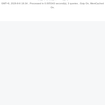
GMT+8, 2026-8-6 18:34
, Processed in 0.005343 second(s), 3 queries , Gzip On, MemCached
On.
趣
儿