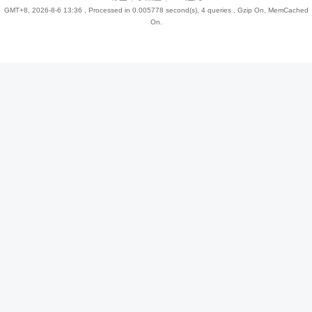
GMT+8, 2026-8-6 13:36
, Processed in 0.005778 second(s), 4 queries , Gzip On, MemCached
On.
趣
儿