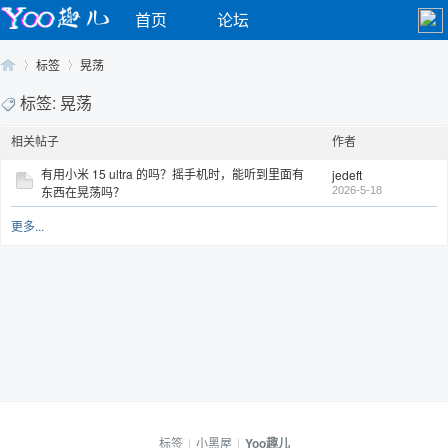
首页
论坛
标签
晃荡
标签: 晃荡
相关帖子
作者
Yo
›
›
有用小米 15 ultra 的吗？摇手机时，能听到里面有
jedeft
东西在晃荡吗？
2026-5-18
更多...
o
标签
|
小黑屋
|
Yoo趣儿