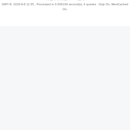
GMT+8, 2026-8-8 11:55
, Processed in 0.006194 second(s), 4 queries , Gzip On, MemCached
On.
趣
儿