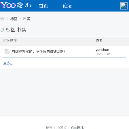
首页
论坛
标签
朴实
标签: 朴实
相关帖子
作者
Yo
›
›
yunchun
有哪些朴实的，不性感的赚钱网站？
2026-5-18
更多...
o
标签
|
小黑屋
|
Yoo趣儿