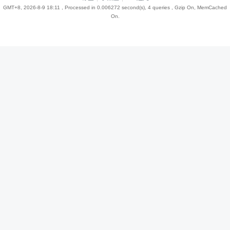
GMT+8, 2026-8-9 18:11
, Processed in 0.006272 second(s), 4 queries , Gzip On, MemCached
On.
趣
儿