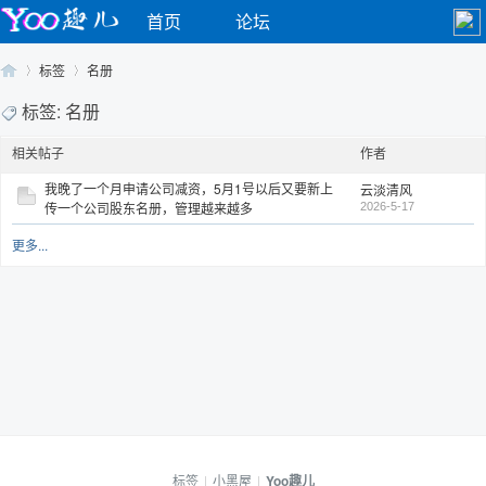
首页
论坛
标签
名册
标签: 名册
相关帖子
作者
Yo
›
›
我晚了一个月申请公司减资，5月1号以后又要新上
云淡清风
传一个公司股东名册，管理越来越多
2026-5-17
更多...
o
标签
|
小黑屋
|
Yoo趣儿