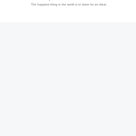
The happiest thing in the world is to strive for an ideal.
趣
儿