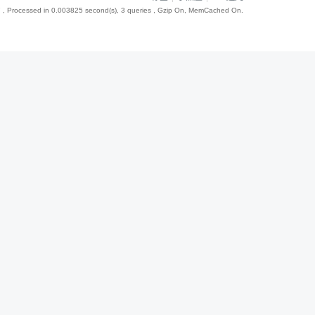
7
, Processed in 0.003825 second(s), 3 queries , Gzip On, MemCached On.