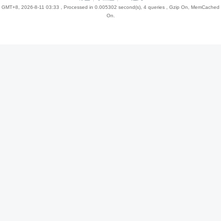
GMT+8, 2026-8-11 03:33
, Processed in 0.005302 second(s), 4 queries , Gzip On, MemCached
On.
趣
儿