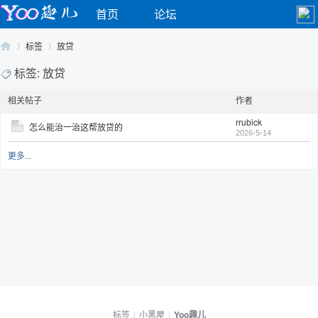
首页
论坛
标签
放贷
标签: 放贷
相关帖子
作者
Yo
›
›
rrubick
怎么能治一治这帮放贷的
2026-5-14
更多...
o
标签
|
小黑屋
|
Yoo趣儿