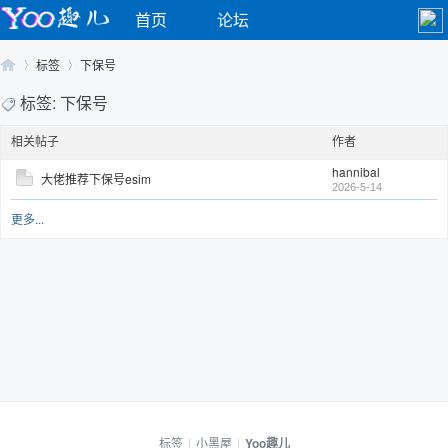
首页
论坛
标签
下保号
标签: 下保号
相关帖子
作者
Yo
›
›
hannibal
大佬推荐下保号esim
2026-5-14
更多...
o
标签
|
小黑屋
|
Yoo趣儿