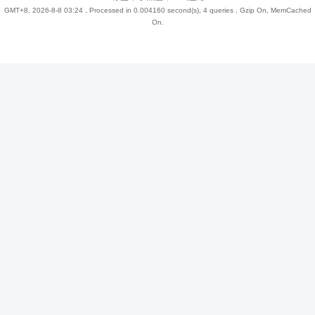
GMT+8, 2026-8-8 03:24
, Processed in 0.004160 second(s), 4 queries , Gzip On, MemCached
On.
趣
儿