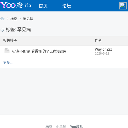
首页
论坛
标签
罕见病
标签: 罕见病
相关帖子
作者
Yo
›
›
WaylonZzz
从‘查不到’到‘看得懂’的罕见病知识库
2026-5-12
更多...
o
标签
|
小黑屋
|
Yoo趣儿