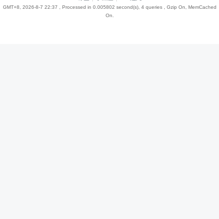
GMT+8, 2026-8-7 22:37
, Processed in 0.005802 second(s), 4 queries , Gzip On, MemCached
On.
趣
儿