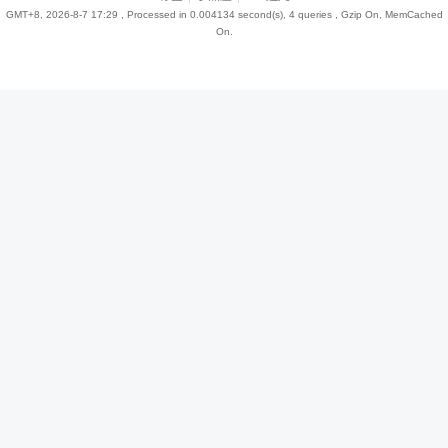
GMT+8, 2026-8-7 17:29
, Processed in 0.004134 second(s), 4 queries , Gzip On, MemCached
On.
趣
儿