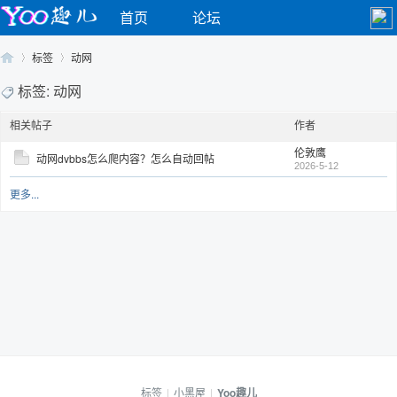
首页
论坛
标签
动网
标签: 动网
相关帖子
作者
Yo
›
›
伦敦鹰
动网dvbbs怎么爬内容？怎么自动回帖
2026-5-12
更多...
o
标签
|
小黑屋
|
Yoo趣儿