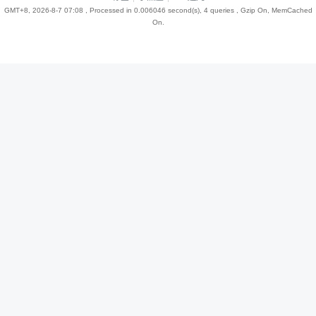
GMT+8, 2026-8-7 07:08
, Processed in 0.006046 second(s), 4 queries , Gzip On, MemCached
On.
趣
儿