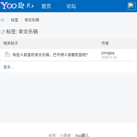
首页
论坛
标签
幸灾乐祸
标签: 幸灾乐祸
相关帖子
作者
Yo
›
›
joingjay
有些人就喜欢幸灾乐祸，巴不得人家都死是吧？
2026-5-10
更多...
o
标签
|
小黑屋
|
Yoo趣儿