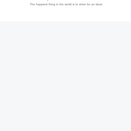
The happiest thing in the world is to strive for an ideal.
趣
儿