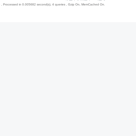
3
, Processed in 0.005682 second(s), 4 queries , Gzip On, MemCached On.