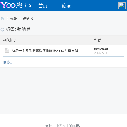
首页
论坛
标签
铺纳尼
标签: 铺纳尼
相关帖子
作者
Yo
›
›
a692830
纳尼一个网盘搜索程序也能赚200w？毕方铺
2026-5-9
更多...
o
标签
|
小黑屋
|
Yoo趣儿