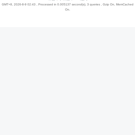
GMT+8, 2026-8-9 02:43
, Processed in 0.005137 second(s), 3 queries , Gzip On, MemCached
On.
趣
儿