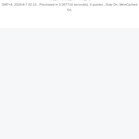
GMT+8, 2026-8-7 02:13
, Processed in 0.007714 second(s), 4 queries , Gzip On, MemCached
On.
趣
儿