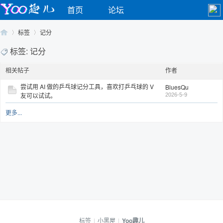
首页
论坛
标签
记分
标签: 记分
相关帖子
作者
Yo
›
›
尝试用 AI 做的乒乓球记分工具，喜欢打乒乓球的 V
BluesQu
友可以试试。
2026-5-9
更多...
o
标签
|
小黑屋
|
Yoo趣儿