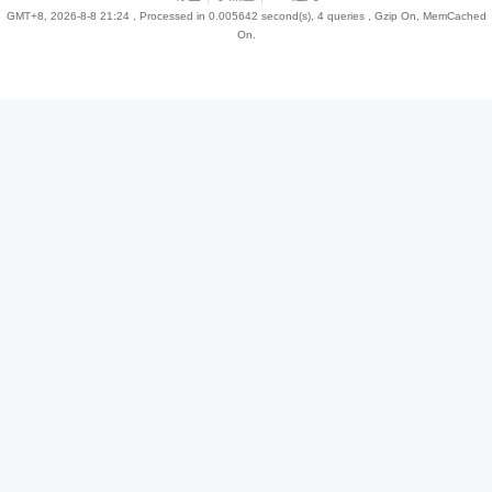
GMT+8, 2026-8-8 21:24
, Processed in 0.005642 second(s), 4 queries , Gzip On, MemCached
On.
趣
儿