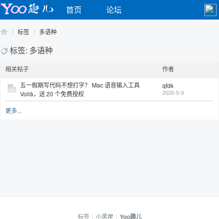
首页
论坛
标签
多语种
标签: 多语种
相关帖子
作者
Yo
›
›
五一假期写代码不想打字？ Mac 语音输入工具
qfdk
Voilà，送 20 个免费授权
2026-5-9
更多...
o
标签
|
小黑屋
|
Yoo趣儿