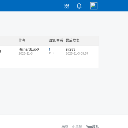


作者
回复/查看
最后发表
RichardLuo0
1
sir283
d
113
2025-11-3
2025-11-3 09:57
标签
|
小黑屋
|
Yoo趣儿