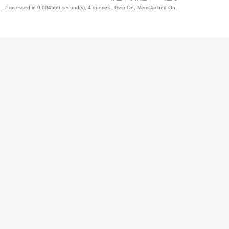
9
, Processed in 0.004566 second(s), 4 queries , Gzip On, MemCached On.