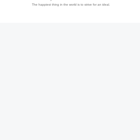
The happiest thing in the world is to strive for an ideal.
趣
儿