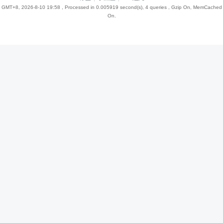
GMT+8, 2026-8-10 19:58
, Processed in 0.005919 second(s), 4 queries , Gzip On, MemCached
On.
趣
儿