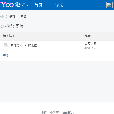
首页
论坛
标签
网海
标签: 网海
相关帖子
作者
Yo
›
›
火龍之怒
网海浮舟 · 有缘来牵
2025-7-3
更多...
o
标签
|
小黑屋
|
Yoo趣儿