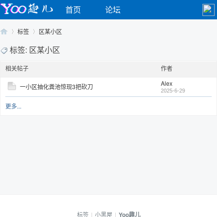
首页
论坛
标签
区某小区
标签: 区某小区
相关帖子
作者
Yo
›
›
Alex
一小区抽化粪池惊现3把砍刀
2025-6-29
更多...
o
标签
|
小黑屋
|
Yoo趣儿