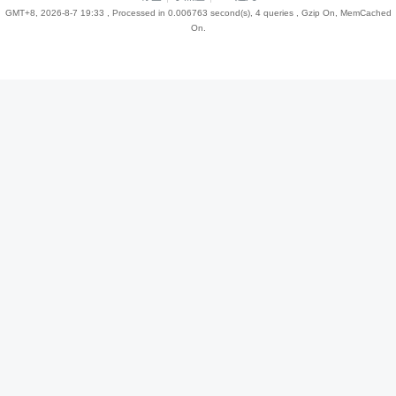
GMT+8, 2026-8-7 19:33
, Processed in 0.006763 second(s), 4 queries , Gzip On, MemCached
On.
趣
儿