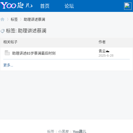
首页
论坛
标签
助理讲述蔡澜
标签: 助理讲述蔡澜
相关帖子
作者
Yo
›
›
青云☁️
助理讲述83岁蔡澜最后时刻
2025-6-28
更多...
o
标签
|
小黑屋
|
Yoo趣儿