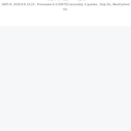
GMT+8, 2026-8-8 13:24
, Processed in 0.006763 second(s), 4 queries , Gzip On, MemCached
On.
趣
儿