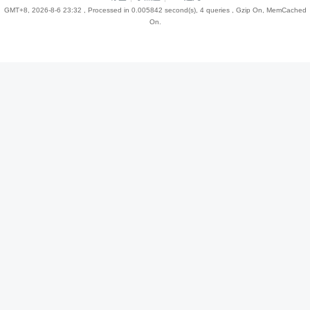
GMT+8, 2026-8-6 23:32
, Processed in 0.005842 second(s), 4 queries , Gzip On, MemCached
On.
趣
儿