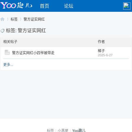
首页
论坛
标签
警方证实网红
标签: 警方证实网红
相关帖子
作者
Yo
›
›
梯子
警方证实网红小四爷被带走
2025-6-27
更多...
o
标签
|
小黑屋
|
Yoo趣儿