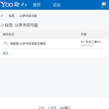
首页
论坛
标签
以伊冲突可能
标签: 以伊冲突可能
相关帖子
作者
Yo
›
›
༻农夫三拳༻
特朗普:以伊冲突或再次爆发
2025-6-26
更多...
o
标签
|
小黑屋
|
Yoo趣儿