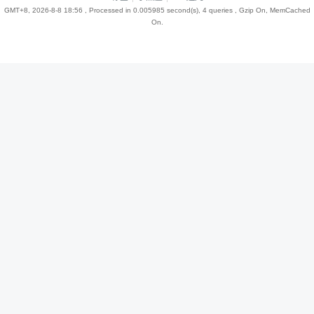
GMT+8, 2026-8-8 18:56
, Processed in 0.005985 second(s), 4 queries , Gzip On, MemCached
On.
趣
儿