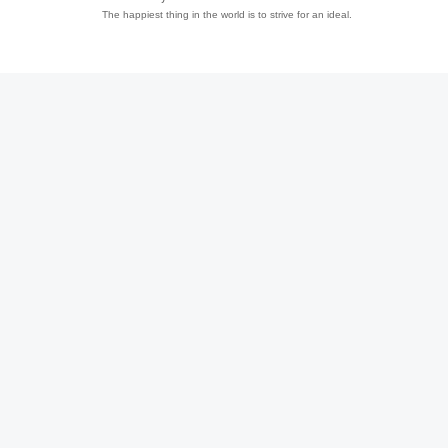
The happiest thing in the world is to strive for an ideal.
趣
儿