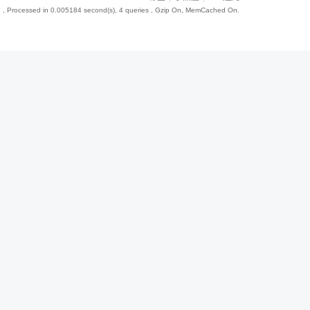
1
, Processed in 0.005184 second(s), 4 queries , Gzip On, MemCached On.