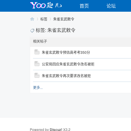
首页
论坛
标签
朱雀玄武敕令
标签: 朱雀玄武敕令
相关帖子
Yo
›
›
朱雀玄武敕令预估高考考350分
公安局回应朱雀玄武敕令改名被拒
朱雀玄武敕令再次要求改名被拒
更多...
o
Powered by
Discuz!
X3.2