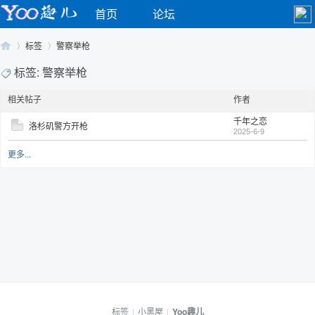
首页
论坛
标签
警察举枪
标签: 警察举枪
相关帖子
作者
Yo
›
›
千年之恋
洛杉矶警方开枪
2025-6-9
更多...
o
标签
|
小黑屋
|
Yoo趣儿