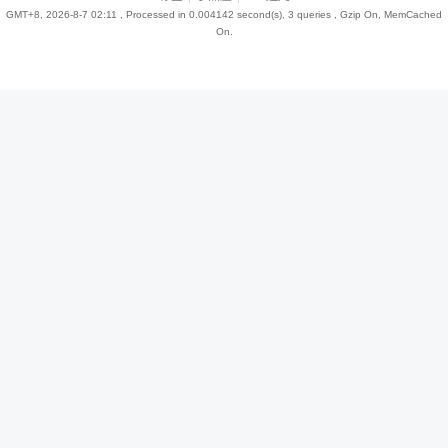
GMT+8, 2026-8-7 02:11
, Processed in 0.004142 second(s), 3 queries , Gzip On, MemCached
On.
趣
儿