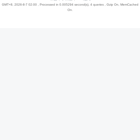
GMT+8, 2026-8-7 02:00
, Processed in 0.005294 second(s), 4 queries , Gzip On, MemCached
On.
趣
儿