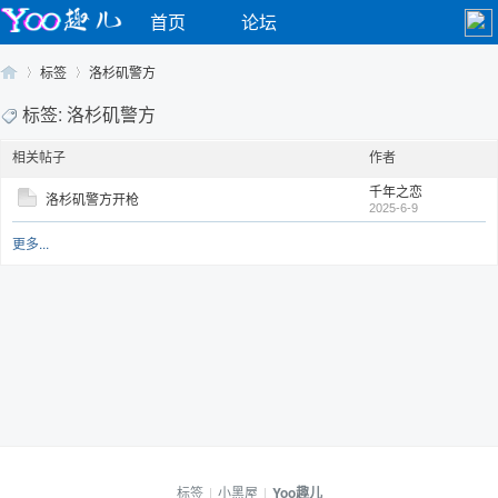
首页
论坛
标签
洛杉矶警方
标签: 洛杉矶警方
相关帖子
作者
Yo
›
›
千年之恋
洛杉矶警方开枪
2025-6-9
更多...
o
标签
|
小黑屋
|
Yoo趣儿