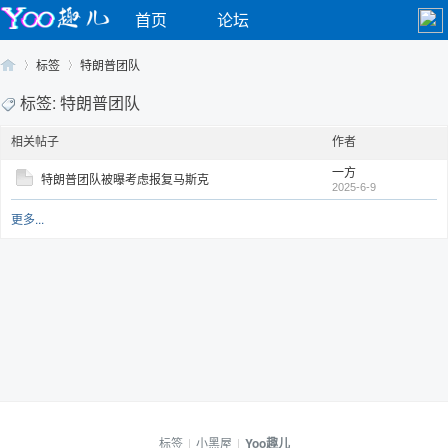
首页
论坛
标签
特朗普团队
标签: 特朗普团队
相关帖子
作者
Yo
›
›
一方
特朗普团队被曝考虑报复马斯克
2025-6-9
更多...
o
标签
|
小黑屋
|
Yoo趣儿