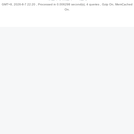
GMT+8, 2026-8-7 22:20
, Processed in 0.006298 second(s), 4 queries , Gzip On, MemCached
On.
趣
儿