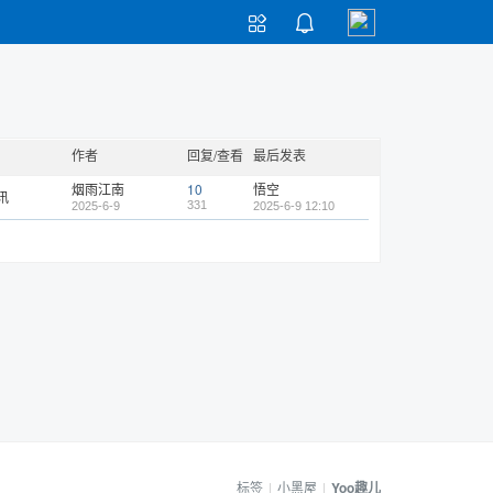


作者
回复/查看
最后发表
烟雨江南
10
悟空
讯
331
2025-6-9
2025-6-9 12:10
标签
|
小黑屋
|
Yoo趣儿