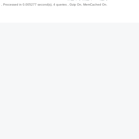
8
, Processed in 0.005277 second(s), 4 queries , Gzip On, MemCached On.