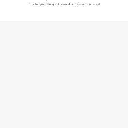
The happiest thing in the world is to strive for an ideal.
趣
儿