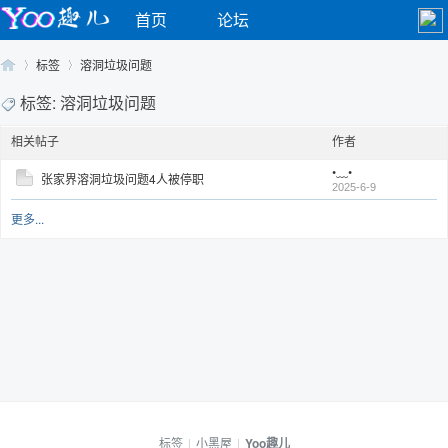
首页
论坛
标签
溶洞垃圾问题
标签: 溶洞垃圾问题
相关帖子
作者
Yo
›
›
•﹏•
张家界溶洞垃圾问题4人被停职
2025-6-9
更多...
o
标签
|
小黑屋
|
Yoo趣儿