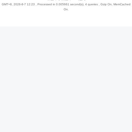
GMT+8, 2026-8-7 12:23
, Processed in 0.005661 second(s), 4 queries , Gzip On, MemCached
On.
趣
儿