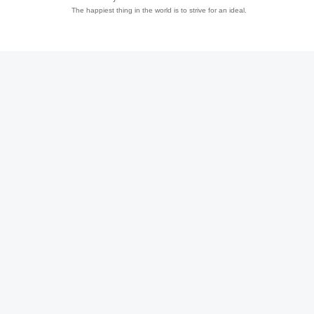
The happiest thing in the world is to strive for an ideal.
趣
儿