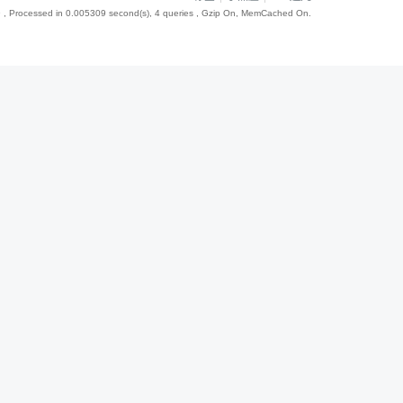
9
, Processed in 0.005309 second(s), 4 queries , Gzip On, MemCached On.