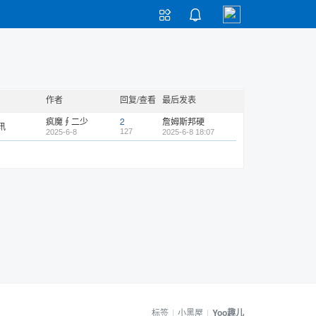


作者
回复/查看
最后发表
疯魔∮二少
2
詹姆斯邦硬
讯
127
2025-6-8
2025-6-8 18:07
标签
|
小黑屋
|
Yoo趣儿