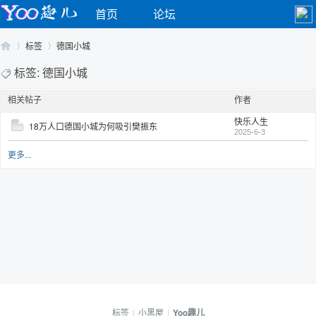
首页
论坛
标签
德国小城
标签: 德国小城
相关帖子
作者
Yo
›
›
快乐人生
18万人口德国小城为何吸引樊振东
2025-6-3
更多...
o
标签
|
小黑屋
|
Yoo趣儿