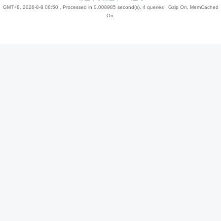
GMT+8, 2026-8-8 08:50
, Processed in 0.008985 second(s), 4 queries , Gzip On, MemCached
On.
趣
儿