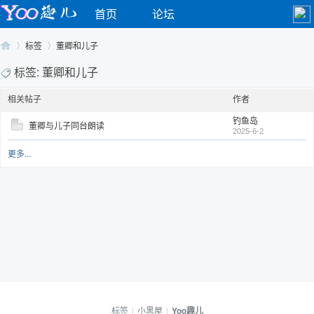
首页
论坛
标签
董卿和儿子
标签: 董卿和儿子
相关帖子
作者
Yo
›
›
钓鱼岛
董卿与儿子同台朗读
2025-6-2
更多...
o
标签
|
小黑屋
|
Yoo趣儿