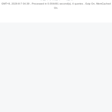
GMT+8, 2026-8-7 04:39
, Processed in 0.004491 second(s), 4 queries , Gzip On, MemCached
On.
趣
儿