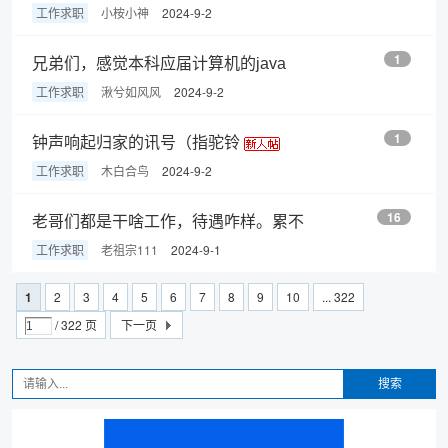
工作求职
小桉小神
2024-9-2
1
兄弟们，感觉本科应届计算机的java
工作求职
湫兮如风风
2024-9-2
1
钟声响起归家的讯号（指驼铃
工作求职
木白合鸟
2024-9-2
16
老哥们都是干啥工作，待遇咋样。累不
工作求职
老祖宗111
2024-9-1
1
2
3
4
5
6
7
8
9
10
... 322
/ 322 页
下一页
搜索