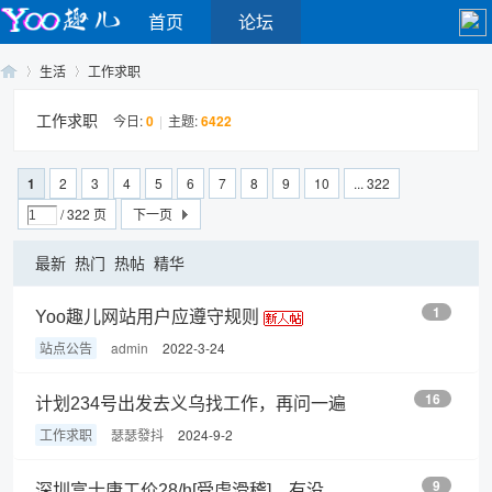
首页
论坛
生活
工作求职
工作求职
今日:
0
|
主题:
6422
Yo
›
›
1
2
3
4
5
6
7
8
9
10
... 322
/ 322 页
下一页
最新
热门
热帖
精华
1
Yoo趣儿网站用户应遵守规则
站点公告
admin
2022-3-24
o
16
计划234号出发去义乌找工作，再问一遍
工作求职
瑟瑟發抖
2024-9-2
9
深圳富士康工价28/h[受虐滑稽]，有没