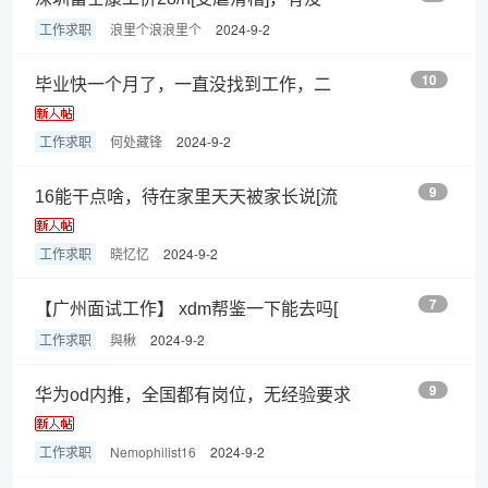
工作求职
浪里个浪浪里个
2024-9-2
10
毕业快一个月了，一直没找到工作，二
趣
工作求职
何处藏锋
2024-9-2
9
16能干点啥，待在家里天天被家长说[流
工作求职
晓忆忆
2024-9-2
7
【广州面试工作】 xdm帮鉴一下能去吗[
儿
工作求职
與楸
2024-9-2
9
华为od内推，全国都有岗位，无经验要求
工作求职
Nemophilist16
2024-9-2