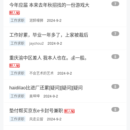
7
今年应届 本来去年秋招找的一份游戏大
工作求职
泥醉嚎狮
2024-9-2
7
工作好累，毕业一年多了，上家被裁后
工作求职
jaychou2
2024-9-2
5
重庆渝中区差人 我本人也在。💰一般。
工作求职
不会艺术的艺术
2024-9-2
5
haidilao比进厂还累[疑问][疑问][疑问
工作求职
美坤坤
2024-9-2
5
垫付帮买京东e卡封号兼职
工作求职
风走云留
2024-9-2