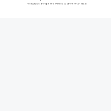
The happiest thing in the world is to strive for an ideal.
趣
儿