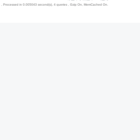
1
, Processed in 0.005043 second(s), 4 queries , Gzip On, MemCached On.