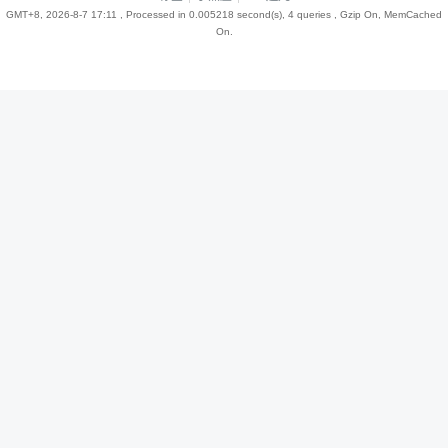
GMT+8, 2026-8-7 17:11
, Processed in 0.005218 second(s), 4 queries , Gzip On, MemCached
On.
趣
儿