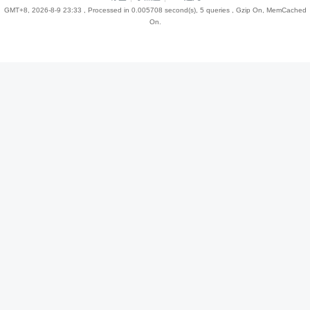
GMT+8, 2026-8-9 23:33
, Processed in 0.005708 second(s), 5 queries , Gzip On, MemCached
On.
趣
儿