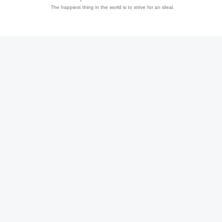
The happiest thing in the world is to strive for an ideal.
趣
儿