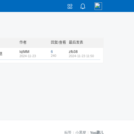


作者
回复/查看
最后发表
lqlMM
6
zfb38
送
240
2024-11-23
2024-11-23 11:50
标签
|
小黑屋
|
Yoo趣儿