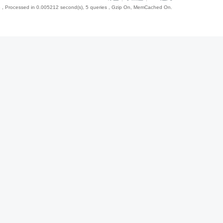
8
, Processed in 0.005212 second(s), 5 queries , Gzip On, MemCached On.