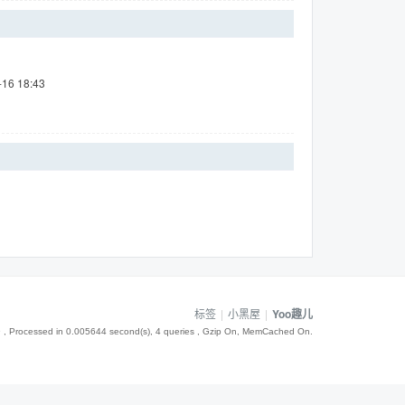
-16 18:43
标签
|
小黑屋
|
Yoo趣儿
9
, Processed in 0.005644 second(s), 4 queries , Gzip On, MemCached On.